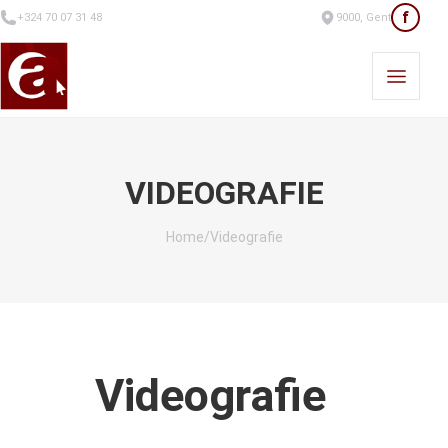
f
+324 70 07 31 48
9000, Gent
VIDEOGRAFIE
Home
/
Videografie
Videografie